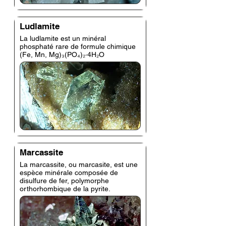
Ludlamite
La ludlamite est un minéral
phosphaté rare de formule chimique
(Fe, Mn, Mg)₃(PO₄)₂·4H₂O
Marcassite
La marcassite, ou marcasite, est une
espèce minérale composée de
disulfure de fer, polymorphe
orthorhombique de la pyrite.