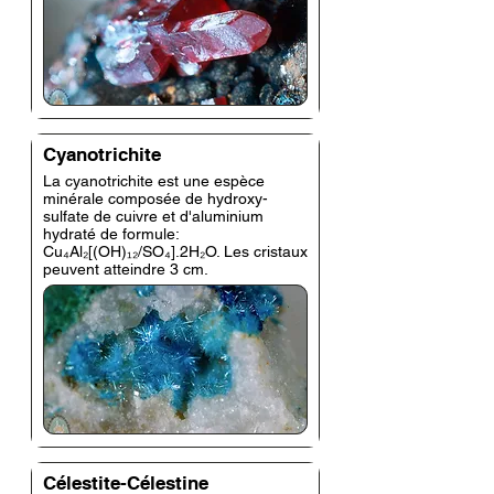
Cyanotrichite
La cyanotrichite est une espèce
minérale composée de hydroxy-
sulfate de cuivre et d'aluminium
hydraté de formule:
Cu₄Al₂[(OH)₁₂/SO₄].2H₂O. Les cristaux
peuvent atteindre 3 cm.
Célestite-Célestine