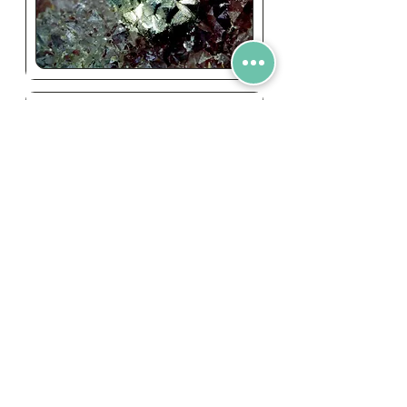
Mimétite
La mimétite, dont le nom vient du
grec μιμητής mimetes pour sa
ressemblance avec la pyromorphite
est un chloroarséniate de plomb de
formule chimique Pb₅(AsO₄)₃Cl qui
est formé par l'oxydation de la galène
et de l'arsénopyrite.
Pyromorphite