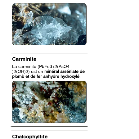
Carminite
La carminite (PbFe3+2(AsO4
)2(OH)2) est un
minéral arséniate de
plomb et de fer anhydre hydroxylé
.
Chalcophyllite