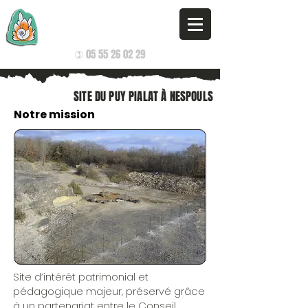
G.A.G.N.
GROUPE D'AMATEURS EN GÉOLOGIE DE NAVES
05 55 26 02 29
)
SITE DU PUY PIALAT À NESPOULS
Notre mission
Site d’intérêt patrimonial et
pédagogique majeur, préservé grâce
à un partenariat entre le Conseil