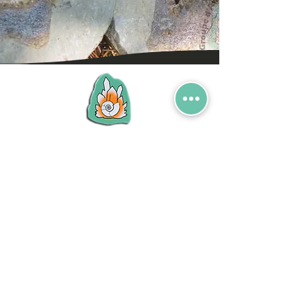
G.A.G.N
Groupe d'Amateurs en Géologie de Naves
Association déclarée - Loi 1901
Place de l'Église
19460 NAVES
Département de la Corrèze
Région Nouvelle Aquitaine
Président : M. Jacques CÉRON
05 55 26 02 29
)
j.ceron19@orange.fr
+
N° Siret :
529 919 771 00012
Politique en matières de cookies
Mentions légales