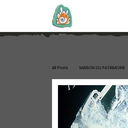
G.A.G.N.
GROUPE D'AMATEURS EN GÉOLO
All Posts
MAISON DU PATRIMOINE