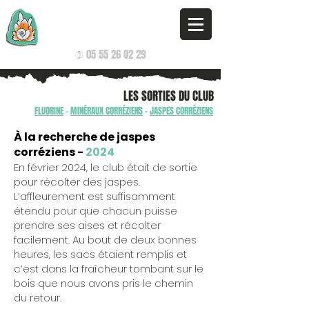
G.A.G.N.
GROUPE D'AMATEURS EN GÉOLOGIE DE NAVES
05 55 26 02 29
)
LES SORTIES DU CLUB
FLUORINE
-
MINÉRAUX CORRÉZIENS
-
JASPES CORRÉZIENS
À la recherche de jaspes
corréziens -
2024
En février 2024, le club était de sortie
pour récolter des jaspes.
L’affleurement est suffisamment
étendu pour que chacun puisse
prendre ses aises et récolter
facilement. Au bout de deux bonnes
heures, les sacs étaient remplis et
c’est dans la fraîcheur tombant sur le
bois que nous avons pris le chemin
du retour.